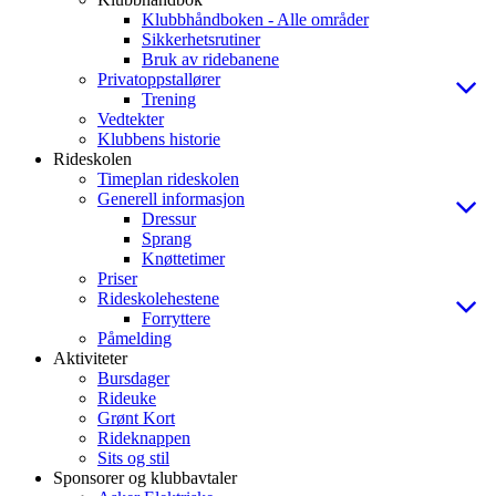
Klubbhåndboken - Alle områder
Sikkerhetsrutiner
Bruk av ridebanene
Privatoppstallører
Trening
Vedtekter
Klubbens historie
Rideskolen
Timeplan rideskolen
Generell informasjon
Dressur
Sprang
Knøttetimer
Priser
Rideskolehestene
Forryttere
Påmelding
Aktiviteter
Bursdager
Rideuke
Grønt Kort
Rideknappen
Sits og stil
Sponsorer og klubbavtaler