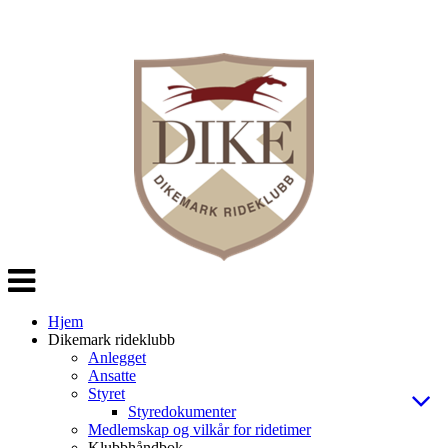
Veksle
navigasjon
Hjem
Dikemark rideklubb
Anlegget
Ansatte
Styret
Styredokumenter
Medlemskap og vilkår for ridetimer
Klubbhåndbok