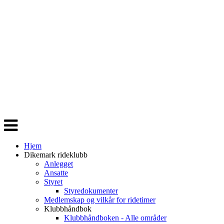
Veksle
navigasjon
Hjem
Dikemark rideklubb
Anlegget
Ansatte
Styret
Styredokumenter
Medlemskap og vilkår for ridetimer
Klubbhåndbok
Klubbhåndboken - Alle områder