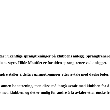
tar i ukentlige sprangtreninger på klubbens anlegg. Sprangtrenere 
ens styre. Hilde Moufflet er for tiden sprangtrener ved anlegget.
ndre staller å delta i sprangtreninger etter avtale med daglig leder.
og annen banetrening, men disse må inngå avtale med klubben for å 
med klubben, og det er mulig for andre å få avtaler etter ønske fra