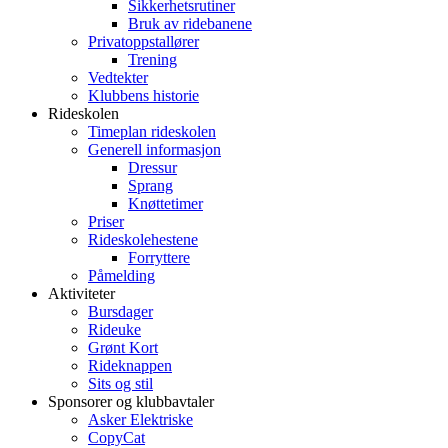
Sikkerhetsrutiner
Bruk av ridebanene
Privatoppstallører
Trening
Vedtekter
Klubbens historie
Rideskolen
Timeplan rideskolen
Generell informasjon
Dressur
Sprang
Knøttetimer
Priser
Rideskolehestene
Forryttere
Påmelding
Aktiviteter
Bursdager
Rideuke
Grønt Kort
Rideknappen
Sits og stil
Sponsorer og klubbavtaler
Asker Elektriske
CopyCat