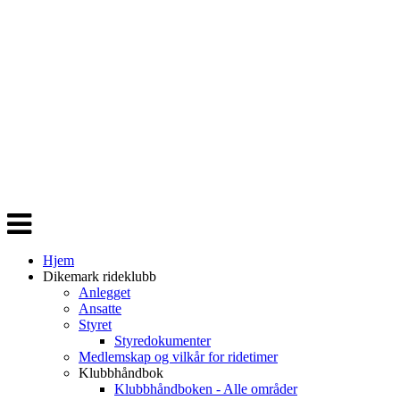
Veksle
navigasjon
Hjem
Dikemark rideklubb
Anlegget
Ansatte
Styret
Styredokumenter
Medlemskap og vilkår for ridetimer
Klubbhåndbok
Klubbhåndboken - Alle områder