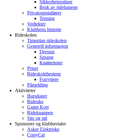
Sikkerhetsrutiner
Bruk av ridebanene
Privatoppstallører
Trening
Vedtekter
Klubbens historie
Rideskolen
Timeplan rideskolen
Generell informasjon
Dressur
Sprang
Knøttetimer
Priser
Rideskolehestene
Forryttere
Påmelding
Aktiviteter
Bursdager
Rideuke
Grønt Kort
Rideknappen
Sits og stil
Sponsorer og klubbavtaler
Asker Elektriske
CopyCat