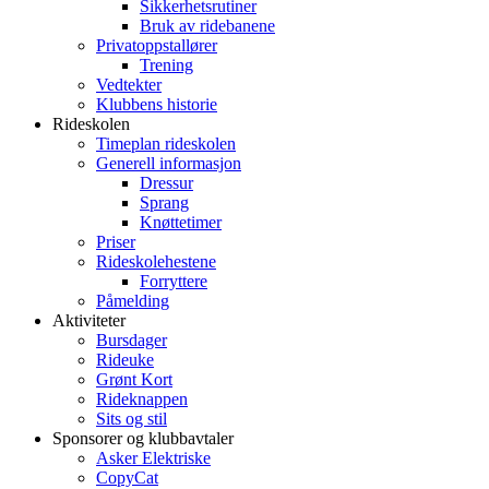
Sikkerhetsrutiner
Bruk av ridebanene
Privatoppstallører
Trening
Vedtekter
Klubbens historie
Rideskolen
Timeplan rideskolen
Generell informasjon
Dressur
Sprang
Knøttetimer
Priser
Rideskolehestene
Forryttere
Påmelding
Aktiviteter
Bursdager
Rideuke
Grønt Kort
Rideknappen
Sits og stil
Sponsorer og klubbavtaler
Asker Elektriske
CopyCat