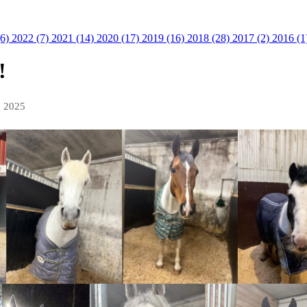
(6)
2022 (7)
2021 (14)
2020 (17)
2019 (16)
2018 (28)
2017 (2)
2016 (1
!
g 2025