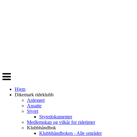
Veksle
navigasjon
Hjem
Dikemark rideklubb
Anlegget
Ansatte
Styret
Styredokumenter
Medlemskap og vilkår for ridetimer
Klubbhåndbok
Klubbhåndboken - Alle områder