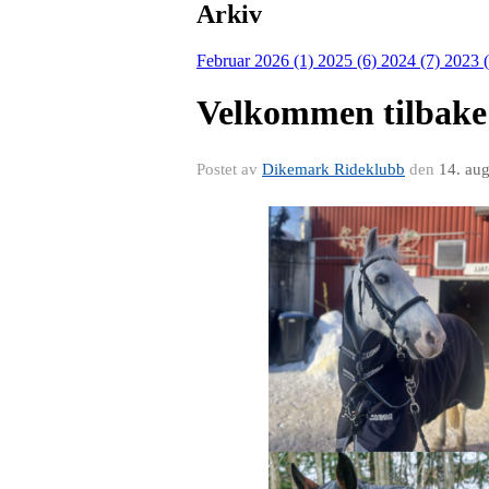
Arkiv
Februar 2026 (1)
2025 (6)
2024 (7)
2023 
Velkommen tilbake
Postet av
Dikemark Rideklubb
den
14. au