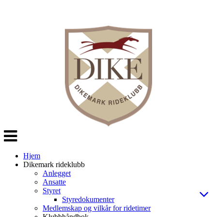
Veksle
navigasjon
Hjem
Dikemark rideklubb
Anlegget
Ansatte
Styret
Styredokumenter
Medlemskap og vilkår for ridetimer
Klubbhåndbok