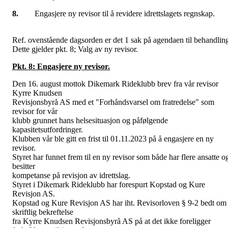
8.
Engasjere ny revisor til å revidere idrettslagets regnskap.
Ref. ovenstående dagsorden er det 1 sak på agendaen til behandlin
Dette gjelder pkt. 8; Valg av ny revisor.
Pkt. 8: Engasjere ny revisor.
Den 16. august mottok Dikemark Rideklubb brev fra vår revisor
Kyrre Knudsen
Revisjonsbyrå AS med et "Forhåndsvarsel om fratredelse" som
revisor for vår
klubb grunnet hans helsesituasjon og påfølgende
kapasitetsutfordringer.
Klubben vår ble gitt en frist til 01.11.2023 på å engasjere en ny
revisor.
Styret har funnet frem til en ny revisor som både har flere ansatte o
besitter
kompetanse på revisjon av idrettslag.
Styret i Dikemark Rideklubb har forespurt Kopstad og Kure
Revisjon AS.
Kopstad og Kure Revisjon AS har iht. Revisorloven § 9-2 bedt om
skriftlig bekreftelse
fra Kyrre Knudsen Revisjonsbyrå AS på at det ikke foreligger