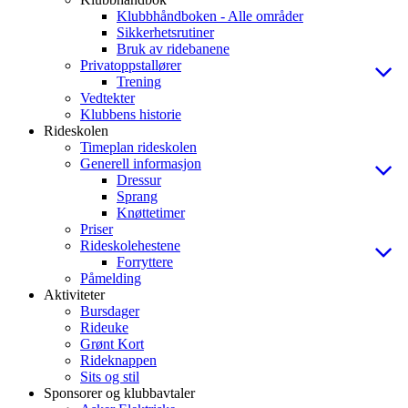
Klubbhåndboken - Alle områder
Sikkerhetsrutiner
Bruk av ridebanene
Privatoppstallører
Trening
Vedtekter
Klubbens historie
Rideskolen
Timeplan rideskolen
Generell informasjon
Dressur
Sprang
Knøttetimer
Priser
Rideskolehestene
Forryttere
Påmelding
Aktiviteter
Bursdager
Rideuke
Grønt Kort
Rideknappen
Sits og stil
Sponsorer og klubbavtaler