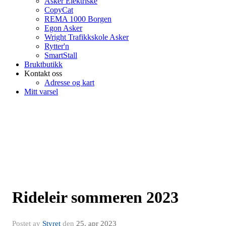
Asker Elektriske
CopyCat
REMA 1000 Borgen
Egon Asker
Wright Trafikkskole Asker
Rytter'n
SmartStall
Bruktbutikk
Kontakt oss
Adresse og kart
Mitt varsel
Rideleir sommeren 2023
Postet av
Styret
den
25. apr 2023