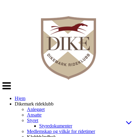
Veksle
navigasjon
Hjem
Dikemark rideklubb
Anlegget
Ansatte
Styret
Styredokumenter
Medlemskap og vilkår for ridetimer
Klubbhåndbok