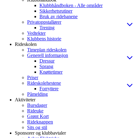
Klubbhåndboken - Alle områder
Sikkerhetsrutiner
Bruk av ridebanene
Privatoppstallører
Trening
Vedtekter
Klubbens historie
Rideskolen
Timeplan rideskolen
Generell informasjon
Dressur
Sprang
Knøttetimer
Priser
Rideskolehestene
Forryttere
Påmelding
Aktiviteter
Bursdager
Rideuke
Grønt Kort
Rideknappen
Sits og stil
Sponsorer og klubbavtaler