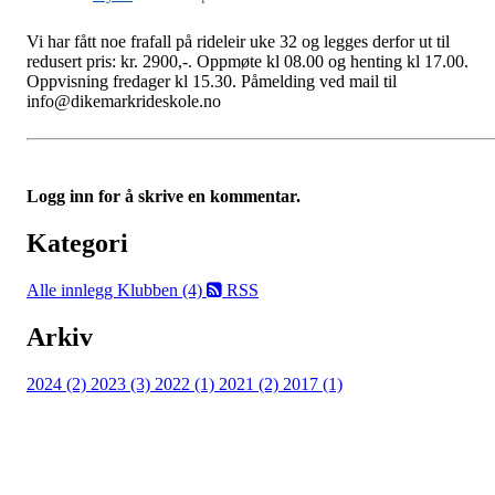
Vi har fått noe frafall på rideleir uke 32 og legges derfor ut til
redusert pris: kr. 2900,-. Oppmøte kl 08.00 og henting kl 17.00.
Oppvisning fredager kl 15.30. Påmelding ved mail til
info@dikemarkrideskole.no
Logg inn for å skrive en kommentar.
Kategori
Alle innlegg
Klubben (4)
RSS
Arkiv
2024 (2)
2023 (3)
2022 (1)
2021 (2)
2017 (1)