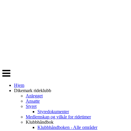
Veksle
navigasjon
Hjem
Dikemark rideklubb
Anlegget
Ansatte
Styret
Styredokumenter
Medlemskap og vilkår for ridetimer
Klubbhåndbok
Klubbhåndboken - Alle områder