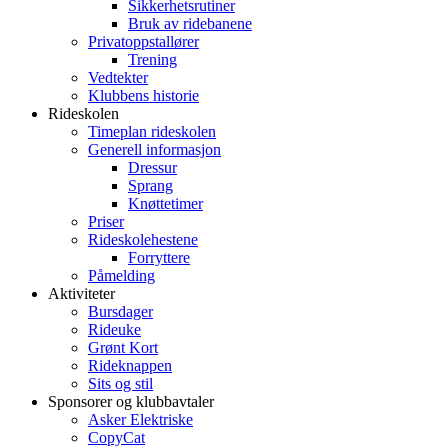
Sikkerhetsrutiner
Bruk av ridebanene
Privatoppstallører
Trening
Vedtekter
Klubbens historie
Rideskolen
Timeplan rideskolen
Generell informasjon
Dressur
Sprang
Knøttetimer
Priser
Rideskolehestene
Forryttere
Påmelding
Aktiviteter
Bursdager
Rideuke
Grønt Kort
Rideknappen
Sits og stil
Sponsorer og klubbavtaler
Asker Elektriske
CopyCat