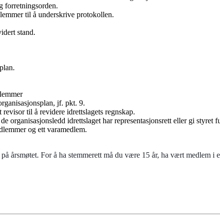
g forretningsorden.
dlemmer til å underskrive protokollen.
idert stand.
plan.
dlemmer
rganisasjonsplan, jf. pkt. 9.
t revisor til å revidere idrettslagets regnskap.
 de organisasjonsledd idrettslaget har representasjonsrett eller gi styret 
lemmer og ett varamedlem.
 på årsmøtet. For å ha stemmerett må du være 15 år, ha vært medlem i 