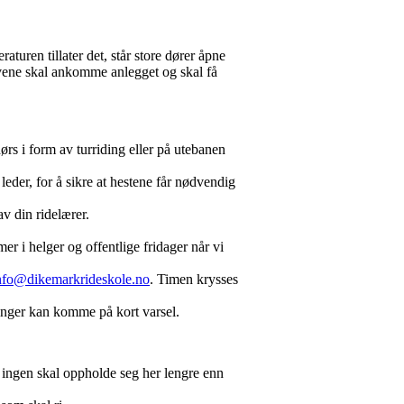
aturen tillater det, står store dører åpne
elevene skal ankomme anlegget og skal få
rs i form av turriding eller på utebanen
 leder, for å sikre at hestene får nødvendig
.
av din ridelærer.
er i helger og offentlige fridager når vi
nfo@dikemarkrideskole.no
. Timen krysses
inger kan komme på kort varsel.
og ingen skal oppholde seg her lengre enn