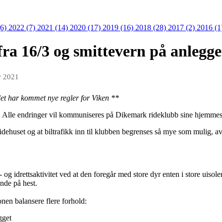
(6)
2022 (7)
2021 (14)
2020 (17)
2019 (16)
2018 (28)
2017 (2)
2016 (1
fra 16/3 og smittevern på anlegge
r 2021
det har kommet nye regler for Viken **
g. Alle endringer vil kommuniseres på Dikemark rideklubb sine hjemme
idehuset og at biltrafikk inn til klubben begrenses så mye som mulig, a
- og idrettsaktivitet ved at den foregår med store dyr enten i store uisole
nde på hest.
en balansere flere forhold:
gget