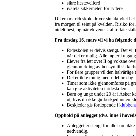
sikre hestevelferd
ivareta sikkerheten for ryttere
Dikemark rideskole driver sin aktivitet i et
fra morgen til seint på kvelden. Risiko for
utdelt hest, og når elevene skal forlate stall
Fra tirsdag 16. mars vil vi ha følgende d
Rideskolen er delvis stengt. Det vil
når det er mulig. Alle møter i utgan
Elever fra lett øvet II og voksne over
gjennomriding av hensyn til sikkerh
For flere grupper vil den halvårlige t
Det er ikke mulig med ridebursdag.
Timer som ikke gjennomføres på grunn 
kan øke aktiviteten i rideskolen.
Barn og unge under 20 år i Asker ko
ut, hvis du ikke gir beskjed innen
Beskjeder gis fortløpende i
klubben
Opphold på anlegget (dvs. inne i hovedst
Anlegget er stengt for alle som ikke 
nødvendig.