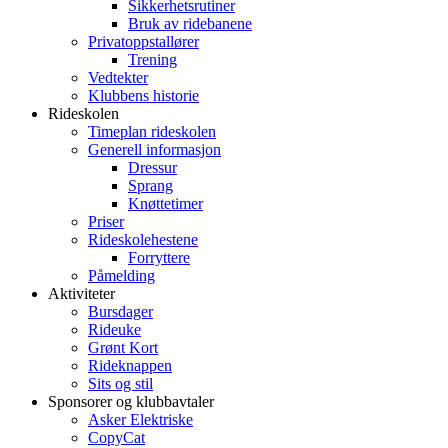
Sikkerhetsrutiner
Bruk av ridebanene
Privatoppstallører
Trening
Vedtekter
Klubbens historie
Rideskolen
Timeplan rideskolen
Generell informasjon
Dressur
Sprang
Knøttetimer
Priser
Rideskolehestene
Forryttere
Påmelding
Aktiviteter
Bursdager
Rideuke
Grønt Kort
Rideknappen
Sits og stil
Sponsorer og klubbavtaler
Asker Elektriske
CopyCat