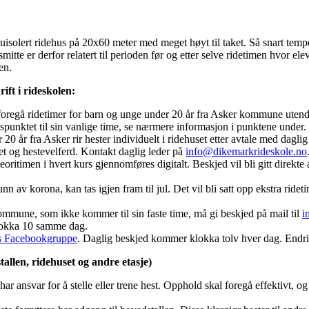
 uisolert ridehus på 20x60 meter med meget høyt til taket. Så snart temper
 smitte er derfor relatert til perioden før og etter selve ridetimen hvor 
en.
rift i rideskolen:
 foregå ridetimer for barn og unge under 20 år fra Asker kommune utendø
gspunktet til sin vanlige time, se nærmere informasjon i punktene under.
 20 år fra Asker rir hester individuelt i ridehuset etter avtale med daglig
et og hestevelferd. Kontakt daglig leder på
info@dikemarkrideskole.no
eoritimen i hvert kurs gjennomføres digitalt. Beskjed vil bli gitt direkte 
av korona, kan tas igjen fram til jul. Det vil bli satt opp ekstra ridetim
mmune, som ikke kommer til sin faste time, må gi beskjed på mail til
i
 klokka 10 samme dag.
s Facebookgruppe
. Daglig beskjed kommer klokka tolv hver dag. Endr
allen, ridehuset og andre etasje)
har ansvar for å stelle eller trene hest. Opphold skal foregå effektivt, 