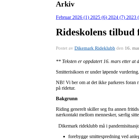
Arkiv
Februar 2026 (1)
2025 (6)
2024 (7)
2023 
Rideskolens tilbud 
Postet av
Dikemark Rideklubb
den
16. ma
** Teksten er oppdatert 16. mars etter at 
Smitterisikoen er under løpende vurderin
NB! Vi ber om at det ikke parkeres foran r
på ridetur.
Bakgrunn
Riding generelt skiller seg fra annen fritids
nærkontakt mellom mennesker, særlig sitte
Dikemark rideklubb må i pandemisituasjon
forebygge smittespredning ved anle