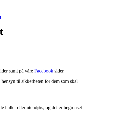
)
t
sider samt på våre
Facebook
sider.
v hensyn til sikkerheten for dem som skal
rte haller eller utendørs, og det er begrenset