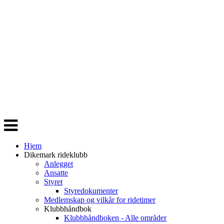
Veksle
navigasjon
Hjem
Dikemark rideklubb
Anlegget
Ansatte
Styret
Styredokumenter
Medlemskap og vilkår for ridetimer
Klubbhåndbok
Klubbhåndboken - Alle områder