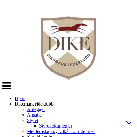
Veksle
navigasjon
Hjem
Dikemark rideklubb
Anlegget
Ansatte
Styret
Styredokumenter
Medlemskap og vilkår for ridetimer
Klubbhåndbok