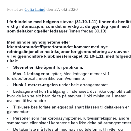
Postet av
Celia Lainé
den
27. okt 2020
I forbindelse med helgens stevne (31.10-1.11) finner du her litt 
viktig informasjon, som det er viktig at du gjør deg kjent med 
som deltaker og/eller ledsager 
(innen fredag 30.10)
: 
Med mindre myndighetene eller 
Idrettsforbundet/Rytterforbundet kommer med nye 
retningslinjer eller restriksjoner for gjennomføring av stevner 
vil vi gjennomføre klubbmesterskapet 31.10-1.11, med følgend
tiltak:
-    
Stevnet er ikke åpent for publikum.
-    
Max. 1 ledsager
 pr. rytter; Med ledsager mener vi 1 
forelder/foresatt, men ikke venn/venninne.
-    
Husk 1 meters-regelen
 under hele arrangementet.
-    Ledsagere vil kun ha tilgang til ridehuset, dvs. ikke opphold stall,
hvor de kan se sitt barn delta på stevnet. Hold minimum 1 meter 
avstand til hverandre.
-    Tilskuere bes forlate anlegget så snart klassen til deltakeren er 
gjennomført.
-    Personer som har koronasymptomer, luftveisinfeksjoner, andre 
symptomer, eller sitter i karantene kan ikke delta på arrangementet
-    Deltakerliste må fylles ut med navn og telefonnr. til rytter og 