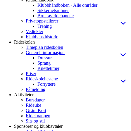
Klubbhåndboken - Alle områder
Sikkerhetsrutiner
Bruk av ridebanene
Privatoppstallører
Trening
Vedtekter
Klubbens historie
Rideskolen
Timeplan rideskolen
Generell informasjon
Dressur
Sprang
Knøttetimer
Priser
Rideskolehestene
Forryttere
Påmelding
Aktiviteter
Bursdager
Rideuke
Grønt Kort
Rideknappen
Sits og stil
Sponsorer og klubbavtaler