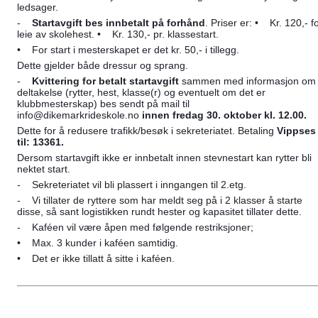
ledsager.
-    
Startavgift bes innbetalt på forhånd
. Priser er: •    Kr. 120,- fo
leie av skolehest. •    Kr. 130,- pr. klassestart.
•    For start i mesterskapet er det kr. 50,- i tillegg. 
Dette gjelder både dressur og sprang.
-    
Kvittering for betalt startavgift 
sammen med informasjon om 
deltakelse (rytter, hest, klasse(r) og eventuelt om det er 
klubbmesterskap) bes sendt på mail til 
info@dikemarkrideskole.no
 innen fredag 30. oktober kl. 12.00. 
Dette for å redusere trafikk/besøk i sekreteriatet. Betaling 
Vippses 
til: 13361. 
Dersom startavgift ikke er innbetalt innen stevnestart kan rytter bli 
nektet start.
-    Sekreteriatet vil bli plassert i inngangen til 2.etg.
-    Vi tillater de ryttere som har meldt seg på i 2 klasser å starte 
disse, så sant logistikken rundt hester og kapasitet tillater dette.
-    Kaféen vil være åpen med følgende restriksjoner;
•    Max. 3 kunder i kaféen samtidig.
•    Det er ikke tillatt å sitte i kaféen.