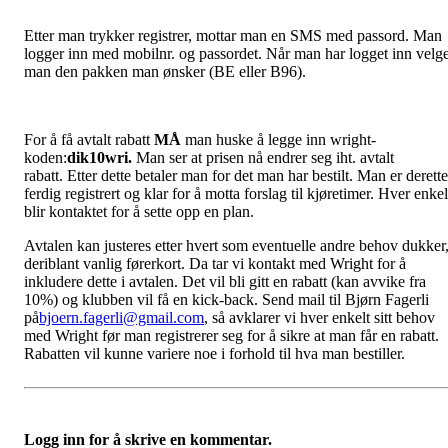
Etter man trykker registrer, mottar man en SMS med passord. Man
logger inn med mobilnr. og passordet. Når man har logget inn velg
man den pakken man ønsker (BE eller B96).
For å få avtalt rabatt
MÅ
man huske å legge inn wright-
koden:
dik10wri.
Man ser at prisen nå endrer seg iht. avtalt
rabatt. Etter dette betaler man for det man har bestilt. Man er derette
ferdig registrert og klar for å motta forslag til kjøretimer. Hver enkel
blir kontaktet for å sette opp en plan.
Avtalen kan justeres etter hvert som eventuelle andre behov dukker
deriblant vanlig førerkort. Da tar vi kontakt med Wright for å
inkludere dette i avtalen. Det vil bli gitt en rabatt (kan avvike fra
10%) og klubben vil få en kick-back. Send mail til Bjørn Fagerli
på
bjoern.fagerli@gmail.com
, så avklarer vi hver enkelt sitt behov
med Wright før man registrerer seg for å sikre at man får en rabatt.
Rabatten vil kunne variere noe i forhold til hva man bestiller.
Logg inn for å skrive en kommentar.