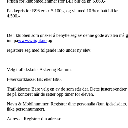
Prisen for klubbmedlemmer (for BE) blir da kr. 6.660,-
Pakkepris for B96 er kr. 5.100,-, og vil med 10 % rabatt bli kr.
4.590,-
De i klubben som ønsker å benytte seg av denne gode avtalen må 
inn på
www.wright.no
og
registrere seg med følgende info under ny elev:
Velg trafikkskole: Asker og Bærum.
Førerkortklasse: BE eller B96.
Trafikklærer: Bare velg en av de som står der. Dette justerer/endrer
de på kontoret når de setter opp timer for eleven.
Navn & Mobilnummer: Registrer dine personalia (kun fødselsdato,
ikke personnummer).
Adresse: Registrer din adresse.