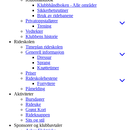
Klubbhåndboken - Alle områder
Sikkerhetsrutiner
Bruk av ridebanene
Privatoppstallører
Trening
Vedtekter
Klubbens historie
Rideskolen
Timeplan rideskolen
Generell informasjon
Dressur
Sprang
Knøttetimer
Priser
Rideskolehestene
Forryttere
Påmelding
Aktiviteter
Bursdager
Rideuke
Grønt Kort
Rideknappen
Sits og stil
Sponsorer og klubbavtaler