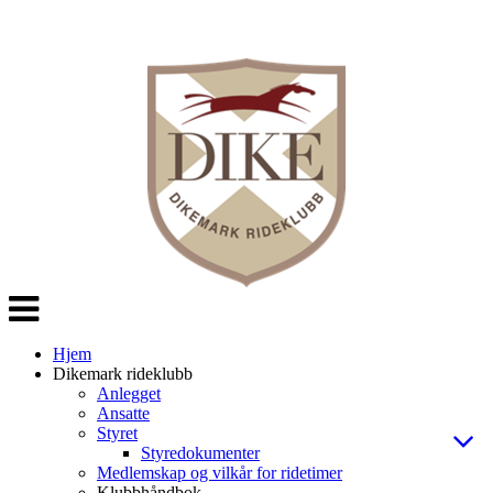
Veksle
navigasjon
Hjem
Dikemark rideklubb
Anlegget
Ansatte
Styret
Styredokumenter
Medlemskap og vilkår for ridetimer
Klubbhåndbok