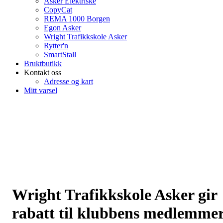
Asker Elektriske
CopyCat
REMA 1000 Borgen
Egon Asker
Wright Trafikkskole Asker
Rytter'n
SmartStall
Bruktbutikk
Kontakt oss
Adresse og kart
Mitt varsel
Wright Trafikkskole Asker gir
rabatt til klubbens medlemme