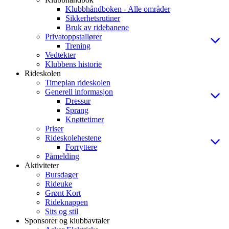
Klubbhåndboken - Alle områder
Sikkerhetsrutiner
Bruk av ridebanene
Privatoppstallører
Trening
Vedtekter
Klubbens historie
Rideskolen
Timeplan rideskolen
Generell informasjon
Dressur
Sprang
Knøttetimer
Priser
Rideskolehestene
Forryttere
Påmelding
Aktiviteter
Bursdager
Rideuke
Grønt Kort
Rideknappen
Sits og stil
Sponsorer og klubbavtaler