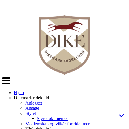
Veksle
navigasjon
Hjem
Dikemark rideklubb
Anlegget
Ansatte
Styret
Styredokumenter
Medlemskap og vilkår for ridetimer
Klubbhåndbok