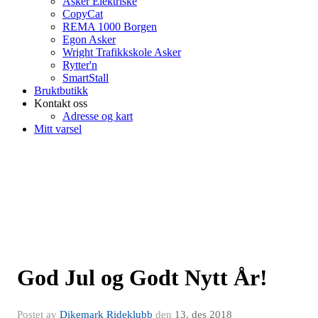
Asker Elektriske
CopyCat
REMA 1000 Borgen
Egon Asker
Wright Trafikkskole Asker
Rytter'n
SmartStall
Bruktbutikk
Kontakt oss
Adresse og kart
Mitt varsel
God Jul og Godt Nytt År!
Postet av
Dikemark Rideklubb
den
13. des 2018