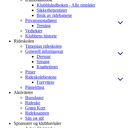
Klubbhåndboken - Alle områder
Sikkerhetsrutiner
Bruk av ridebanene
Privatoppstallører
Trening
Vedtekter
Klubbens historie
Rideskolen
Timeplan rideskolen
Generell informasjon
Dressur
Sprang
Knøttetimer
Priser
Rideskolehestene
Forryttere
Påmelding
Aktiviteter
Bursdager
Rideuke
Grønt Kort
Rideknappen
Sits og stil
Sponsorer og klubbavtaler