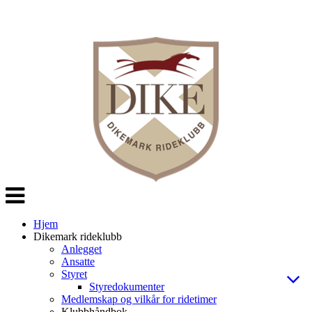
Veksle
navigasjon
Hjem
Dikemark rideklubb
Anlegget
Ansatte
Styret
Styredokumenter
Medlemskap og vilkår for ridetimer
Klubbhåndbok