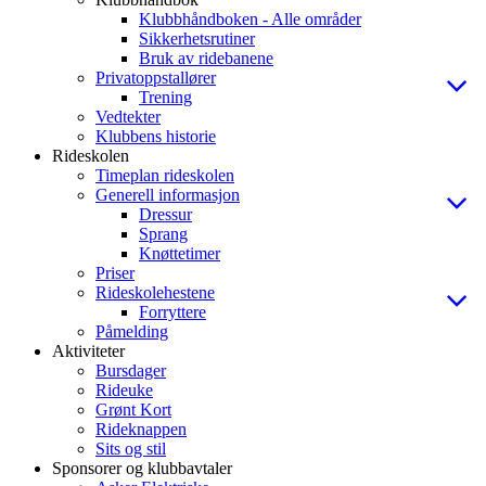
Klubbhåndboken - Alle områder
Sikkerhetsrutiner
Bruk av ridebanene
Privatoppstallører
Trening
Vedtekter
Klubbens historie
Rideskolen
Timeplan rideskolen
Generell informasjon
Dressur
Sprang
Knøttetimer
Priser
Rideskolehestene
Forryttere
Påmelding
Aktiviteter
Bursdager
Rideuke
Grønt Kort
Rideknappen
Sits og stil
Sponsorer og klubbavtaler