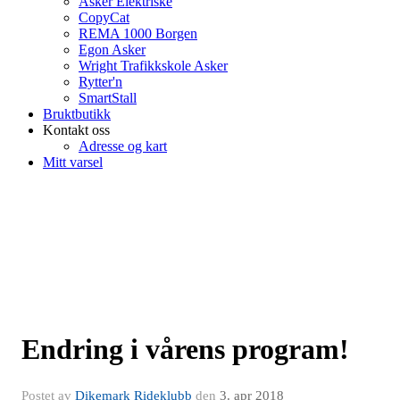
Asker Elektriske
CopyCat
REMA 1000 Borgen
Egon Asker
Wright Trafikkskole Asker
Rytter'n
SmartStall
Bruktbutikk
Kontakt oss
Adresse og kart
Mitt varsel
Endring i vårens program!
Postet av
Dikemark Rideklubb
den
3. apr 2018