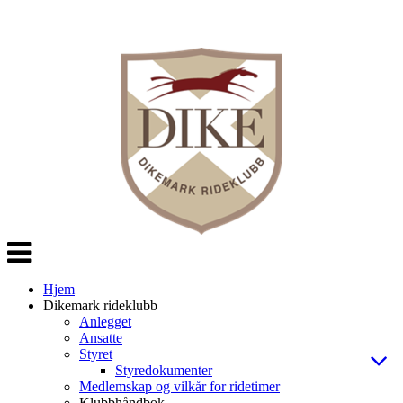
Veksle
navigasjon
Hjem
Dikemark rideklubb
Anlegget
Ansatte
Styret
Styredokumenter
Medlemskap og vilkår for ridetimer
Klubbhåndbok